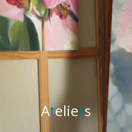
A
t
e
l
i
e
r
s